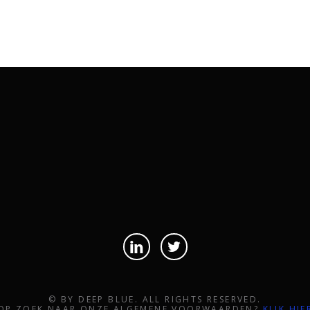
info@deepbluesoftware.nl
© BY DEEP BLUE. ALL RIGHTS RESERVED.
OP ZOEK NAAR ONZE ALGEMENE VOORWAARDEN?
KLIK HIE