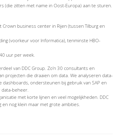
rs (die zitten met name in Oost-Europa) aan te sturen.
het Crown business center in Rijen (tussen Tilburg en
iding (voorkeur voor Informatica), tenminste HBO-
-40 uur per week.
rdeel van DDC Group. Zo’n 30 consultants en
n projecten die draaien om data. We analyseren data-
bele dashboards, ondersteunen bij gebruik van SAP en
 data-beheer.
ganisatie met korte lijnen en veel mogelijkheden. DDC
g en nog klein maar met grote ambities.