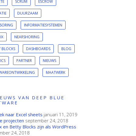
ITE
SCRUM
ESCROW
ATIE
DUURZAAM
SORING
INFORMATIESYSTEMEN
IX
NEARSHORING
Y BLOCKS
DASHBOARDS
BLOG
ICS
PARTNER
NIEUWS
WAREONTWIKKELING
MAATWERK
IEUWS VAN DEEP BLUE
TWARE
ek naar Excel sheets
januari 11, 2019
e projecten
september 24, 2018
 en Betty Blocks zijn als WordPress
mber 24, 2018