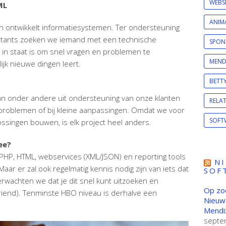
WEBS
ML
ANIM
 ontwikkelt informatiesystemen. Ter ondersteuning
ltants zoeken we iemand met een technische
SPON
e in staat is om snel vragen en problemen te
MEND
jk nieuwe dingen leert.
BETT
 onder andere uit ondersteuning van onze klanten
RELAT
 problemen of bij kleine aanpassingen. Omdat we voor
SOFT
singen bouwen, is elk project heel anders.
ee?
, PHP, HTML, webservices (XML/JSON) en reporting tools
N
Maar er zal ook regelmatig kennis nodig zijn van iets dat
SOF
erwachten we dat je dit snel kunt uitzoeken en
Op zo
riend). Tenminste HBO niveau is derhalve een
Nieuw
Mendix
septe