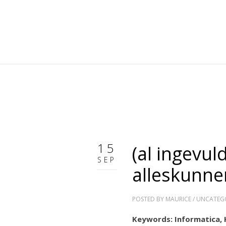
15
(al ingevul
SEP
alleskunne
POSTED BY
MAURICE
/
UNCATEG
Keywords: Informatica,