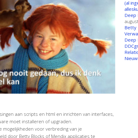
(al in
allesk
Deep 
augus
Betty 
Verwa
Deep B
DDCg
Relati
Nieuw
ingen aan scripts en html en inrichten van interfaces,
tware moet installeren of upgraden.
e mogelijkheden voor verbreding van je
d door Betty Blocks of Mendix applicaties te