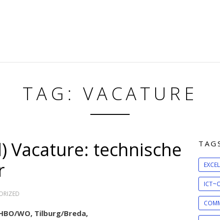
TAG: VACATURE
d) Vacature: technische
TAG
r
EXCEL
ICT~O
ORIZED
COMM
 HBO/WO, Tilburg/Breda,