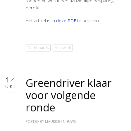
toeneemt, wordt een aanzienlijke besparing
bereikt.
Het artikel is in
deze PDF
te bekijken
Dashboards
Maatwerk
14
Greendriver klaar
OKT
voor volgende
ronde
POSTED BY
MAURICE
/
NIEUWS